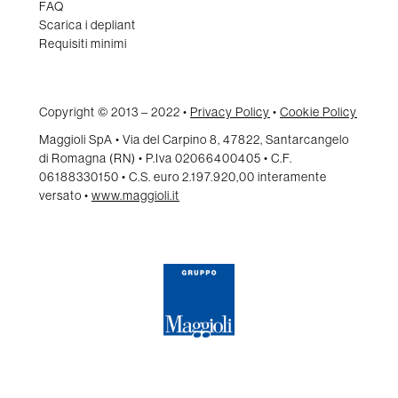
FAQ
Scarica i depliant
Requisiti minimi
Copyright © 2013 – 2022 •
Privacy Policy
•
Cookie Policy
Maggioli SpA • Via del Carpino 8, 47822, Santarcangelo
di Romagna (RN) • P.Iva 02066400405 • C.F.
06188330150 • C.S. euro 2.197.920,00 interamente
versato •
www.maggioli.it