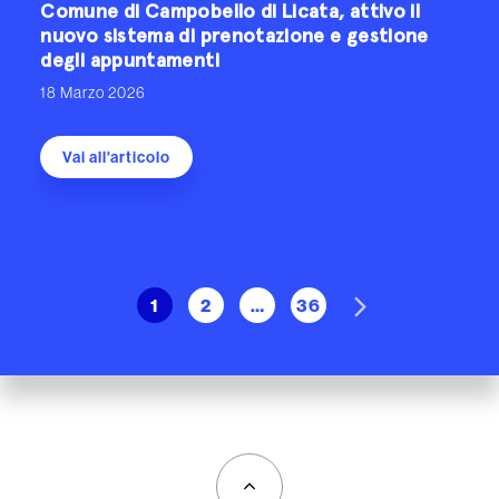
Comune di Campobello di Licata, attivo il
nuovo sistema di prenotazione e gestione
degli appuntamenti
18 Marzo 2026
Vai all'articolo
Next
1
2
…
36