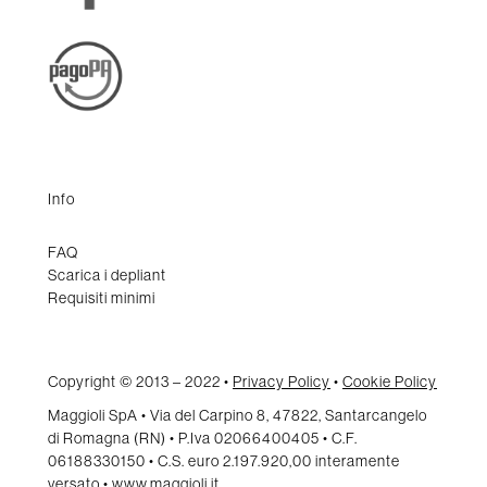
Info
FAQ
Scarica i depliant
Requisiti minimi
Copyright © 2013 – 2022 •
Privacy Policy
•
Cookie Policy
Maggioli SpA • Via del Carpino 8, 47822, Santarcangelo
di Romagna (RN) • P.Iva 02066400405 • C.F.
06188330150 • C.S. euro 2.197.920,00 interamente
versato •
www.maggioli.it