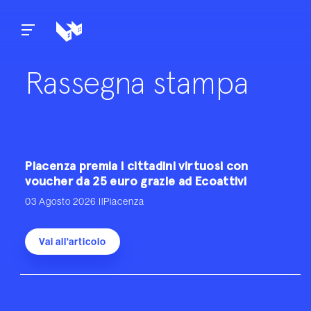
Skip to content
Rassegna stampa
Piacenza premia i cittadini virtuosi con
voucher da 25 euro grazie ad Ecoattivi
03 Agosto 2026
IlPiacenza
Vai all'articolo