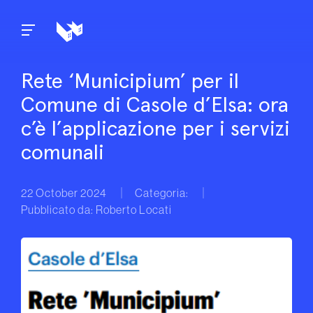
Skip to content
Rete ‘Municipium’ per il
Comune di Casole d’Elsa: ora
c’è l’applicazione per i servizi
comunali
22 October 2024
Categoria:
Pubblicato da: Roberto Locati