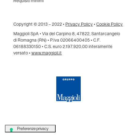
Requisiti minimi
Copyright © 2013 – 2022 •
Privacy Policy
•
Cookie Policy
Maggioli SpA • Via del Carpino 8, 47822, Santarcangelo
di Romagna (RN) • P.Iva 02066400405 • C.F.
06188330150 • C.S. euro 2.197.920,00 interamente
versato •
www.maggioli.it