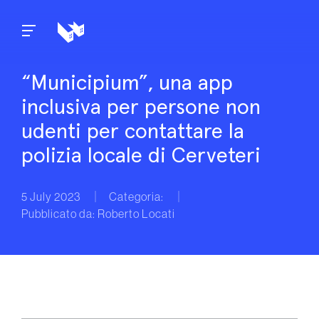
Skip to content
“Municipium”, una app
inclusiva per persone non
udenti per contattare la
polizia locale di Cerveteri
5 July 2023
Categoria:
Pubblicato da: Roberto Locati