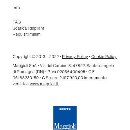
Info
FAQ
Scarica i depliant
Requisiti minimi
Copyright © 2013 – 2022 •
Privacy Policy
•
Cookie Policy
Maggioli SpA • Via del Carpino 8, 47822, Santarcangelo
di Romagna (RN) • P.Iva 02066400405 • C.F.
06188330150 • C.S. euro 2.197.920,00 interamente
versato •
www.maggioli.it