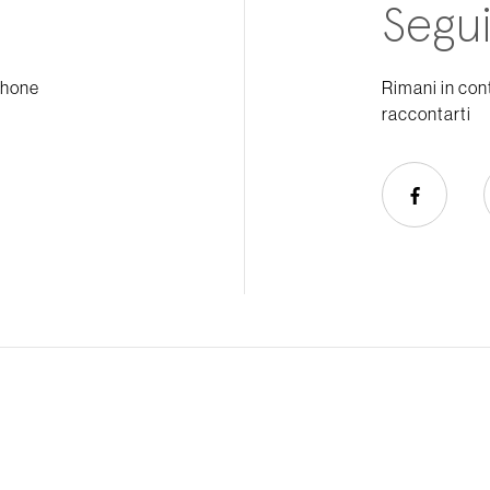
Segui
phone
Rimani in con
raccontarti