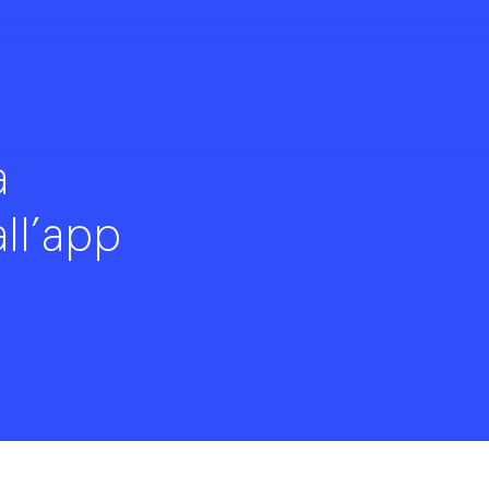
a
ll’app