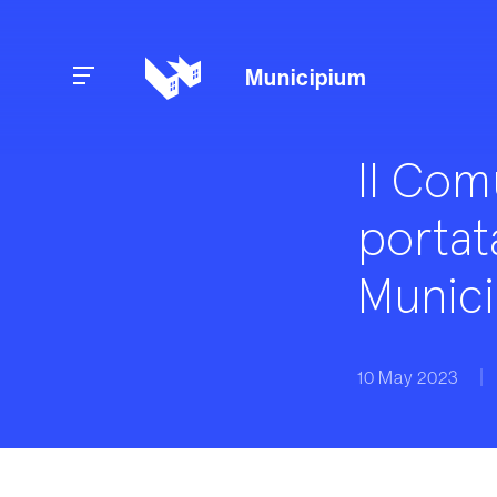
Skip to content
Municipium
ll Com
portat
Munic
10 May 2023