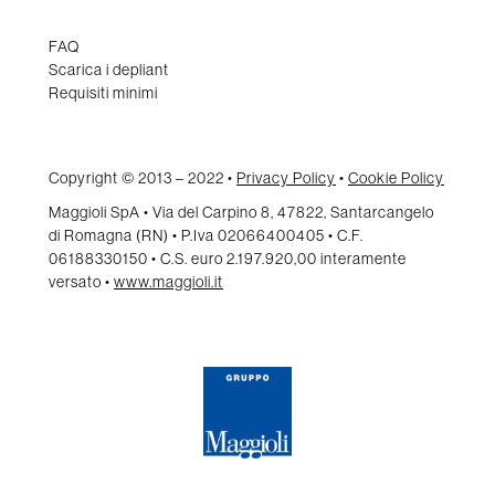
FAQ
Scarica i depliant
Requisiti minimi
Copyright © 2013 – 2022 •
Privacy Policy
•
Cookie Policy
Maggioli SpA • Via del Carpino 8, 47822, Santarcangelo
di Romagna (RN) • P.Iva 02066400405 • C.F.
06188330150 • C.S. euro 2.197.920,00 interamente
versato •
www.maggioli.it