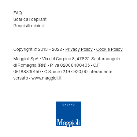
FAQ
Scarica i depliant
Requisiti minimi
Copyright © 2013 – 2022 •
Privacy Policy
•
Cookie Policy
Maggioli SpA • Via del Carpino 8, 47822, Santarcangelo
di Romagna (RN) • P.Iva 02066400405 • C.F.
06188330150 • C.S. euro 2.197.920,00 interamente
versato •
www.maggioli.it