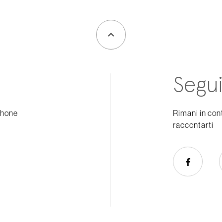
Segui
phone
Rimani in con
raccontarti