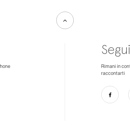
Segui
phone
Rimani in con
raccontarti