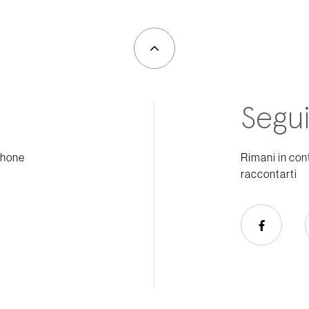
Segui
phone
Rimani in con
raccontarti