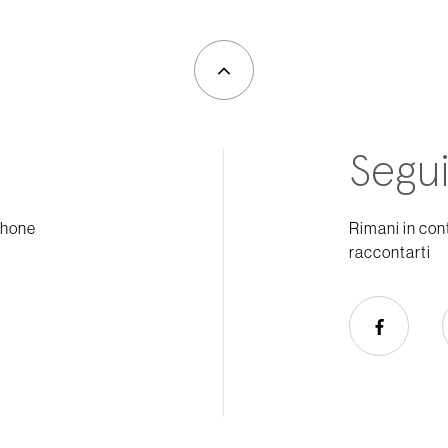
Segui
phone
Rimani in con
raccontarti