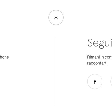
Segui
phone
Rimani in con
raccontarti