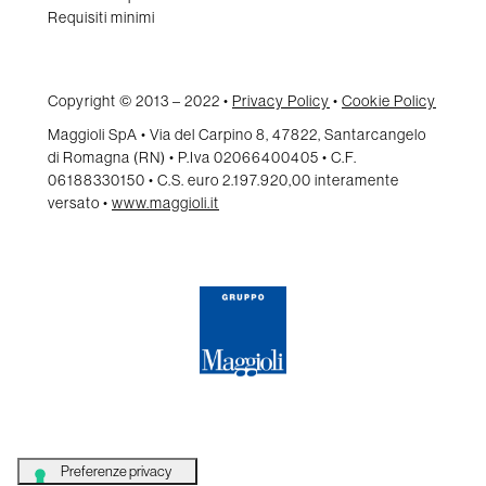
Requisiti minimi
Copyright © 2013 – 2022 •
Privacy Policy
•
Cookie Policy
Maggioli SpA • Via del Carpino 8, 47822, Santarcangelo
di Romagna (RN) • P.Iva 02066400405 • C.F.
06188330150 • C.S. euro 2.197.920,00 interamente
versato •
www.maggioli.it