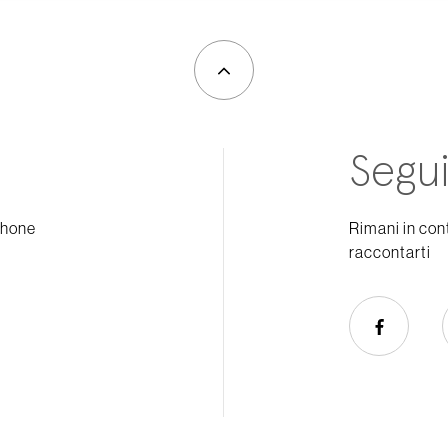
Segui
phone
Rimani in con
raccontarti